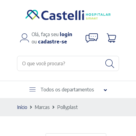
Olá, faça seu
login
ou
cadastre-se
Todos os departamentos
Início
Marcas
Pollyplast