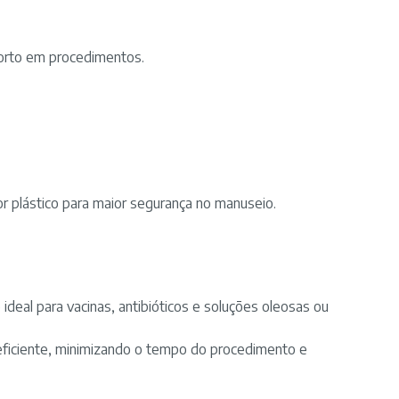
1/4"
-
cor
forto em procedimentos.
Verde
-
marca
BD
quantidade
tor plástico para maior segurança no manuseio.
deal para vacinas, antibióticos e soluções oleosas ou
 eficiente, minimizando o tempo do procedimento e