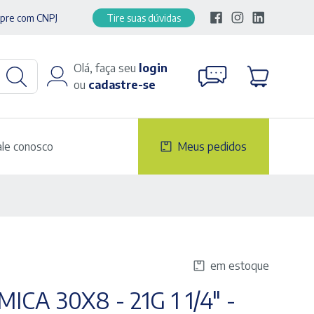
pre com CNPJ
Tire suas dúvidas
Olá, faça seu
login
ou
cadastre-se
ale conosco
Meus pedidos
em estoque
A 30X8 - 21G 1 1/4" -