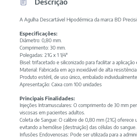
Descrição
A Agulha Descartável Hipodérmica da marca BD Precisio
Especificações:
Diâmetro: 0,80 mm.
Comprimento: 30 mm.
Polegadas: 21G x 1 1/4"
Bisel: trifacetado e siliconizado para facilitar a aplicaç
Material: Fabricada em aço inoxidável de alta resistênci
Produto estéril, de uso único, embalado individualmente 
Apresentação: Caixa com 100 unidades
Principais Finalidades:
Injeções Intramusculares: O comprimento de 30 mm permi
viscosas em pacientes adultos.
Coleta de Sangue
: O calibre de 0,80 mm (21G) oferece 
evitando a hemólise (destruição) das células do sangue.
Infusões Endovenosas
: Pode ser utilizada para a admin