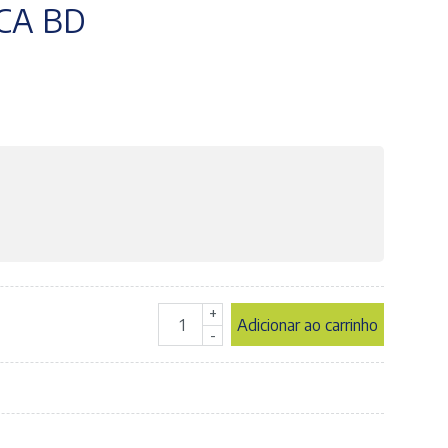
CA BD
+
Adicionar ao carrinho
Agulha
-
Hipodérmica
30x8
-
21G
1