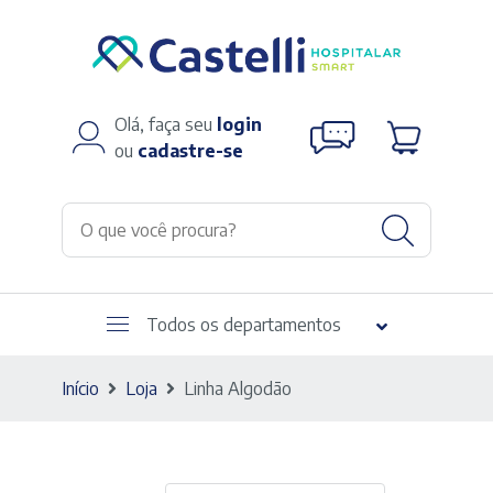
Olá, faça seu
login
ou
cadastre-se
Todos os departamentos
Início
Loja
Linha Algodão