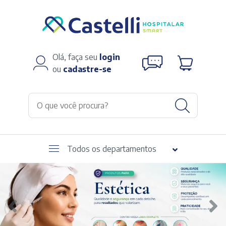
Olá, faça seu
login
ou
cadastre-se
Todos os departamentos