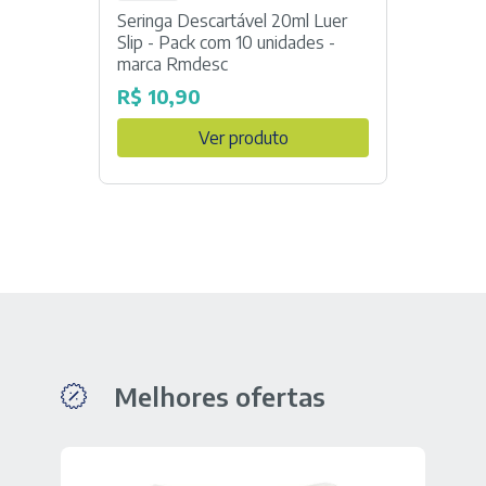
Seringa Descartável 20ml Luer
Equip
Slip - Pack com 10 unidades -
ponta
marca Rmdesc
R$
5
R$
10,90
Ver produto
Melhores ofertas