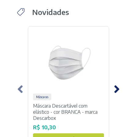
Novidades
Máscaras
Espara
Máscara Descartável com
Espar
elástico - cor BRANCA - marca
Linha
Descarbox
R$
1
R$
10,30