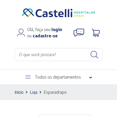
Olá, faça seu
login
ou
cadastre-se
Todos os departamentos
Início
Loja
Esparadrapo