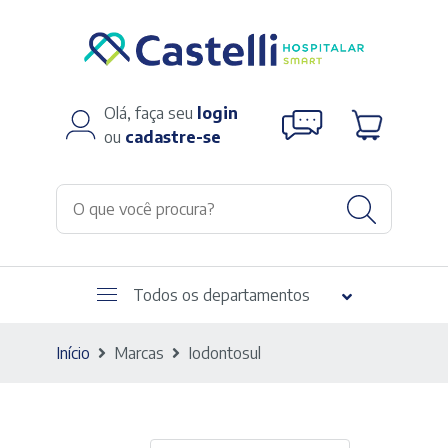
Olá, faça seu
login
ou
cadastre-se
Todos os departamentos
Início
Marcas
Iodontosul