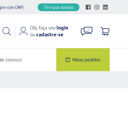
pre com CNPJ
Tire suas dúvidas
Olá, faça seu
login
ou
cadastre-se
ale conosco
Meus pedidos