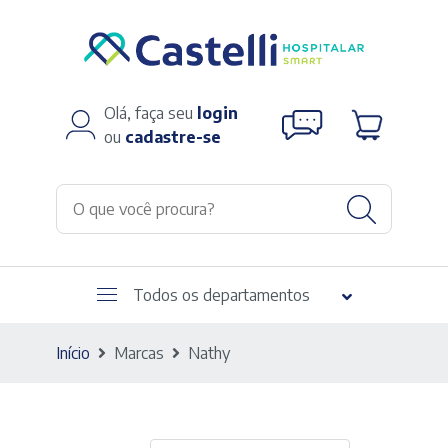
Olá, faça seu
login
ou
cadastre-se
Todos os departamentos
Início
Marcas
Nathy