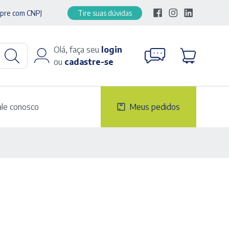
pre com CNPJ
Tire suas dúvidas
Olá, faça seu
login
ou
cadastre-se
ale conosco
Meus pedidos