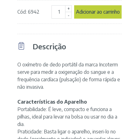
+
Cód: 6942
Adicionar ao carrinho
Oxímetro
-
portátil
de
dedo
-
Descrição
marca
Incoterm
quantidade
O oxímetro de dedo portátil da marca Incoterm
serve para medir a oxigenação do sangue e a
frequência cardíaca (pulsação) de forma rápida e
não invasiva.
Características do Aparelho
Portabilidade: É leve, compacto e funciona a
pilhas, ideal para levar na bolsa ou usar no dia a
dia.
Praticidade: Basta ligar o aparelho, inseri-lo no
dedo (geralmente o indicador) e aguardar alguns