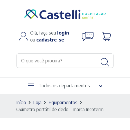
Olá, faça seu
login
ou
cadastre-se
Todos os departamentos
Início
Loja
Equipamentos
Oxímetro portátil de dedo – marca Incoterm