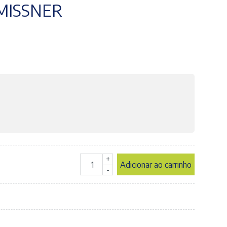
MISSNER
+
Adicionar ao carrinho
Esparadrapo
-
Branco
10x4,5
-
Linha
ADPELE