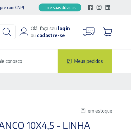
pre com CNPJ
Tire suas dúvidas
Olá, faça seu
login
ou
cadastre-se
ale conosco
Meus pedidos
em estoque
NCO 10X4,5 - LINHA