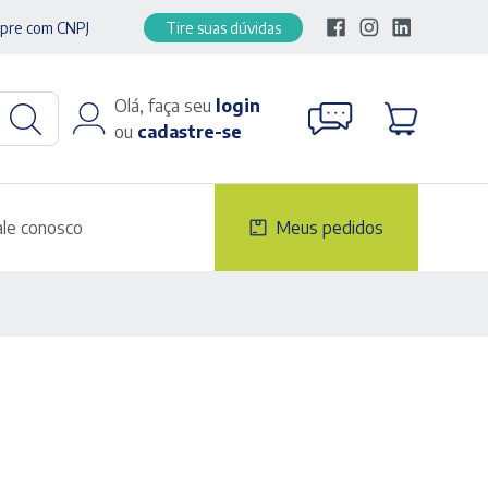
pre com CNPJ
Tire suas dúvidas
Olá, faça seu
login
ou
cadastre-se
ale conosco
Meus pedidos