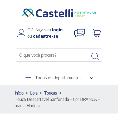
Olá, faça seu
login
ou
cadastre-se
Todos os departamentos
Início
Loja
Toucas
Touca Descartável Sanfonada – Cor BRANCA –
marca Hndesc