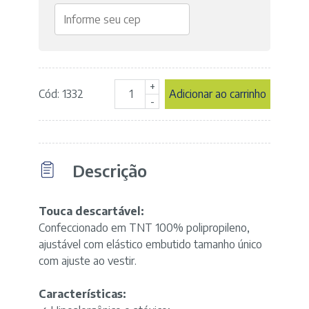
+
Cód: 1332
Adicionar ao carrinho
Touca
-
Descartável
Sanfonada
-
Cor
Descrição
BRANCA
-
marca
Hndesc
Touca descartável:
quantidade
Confeccionado em TNT 100% polipropileno,
ajustável com elástico embutido tamanho único
com ajuste ao vestir.
Características: