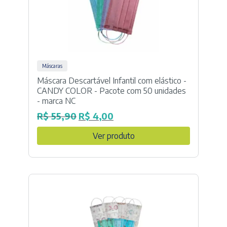
Máscaras
Máscara Descartável Infantil com elástico -
CANDY COLOR - Pacote com 50 unidades
- marca NC
R$
55,90
R$
4,00
O
O
preço
preço
Ver produto
original
atual
era:
é:
R$ 55,90.
R$ 4,00.