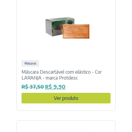
Máscaras
Máscara Descartável com elástico - Cor
LARANJA - marca Protdesc
R$
37,50
R$
9,90
O
O
preço
preço
Ver produto
original
atual
era:
é:
R$ 37,50.
R$ 9,90.