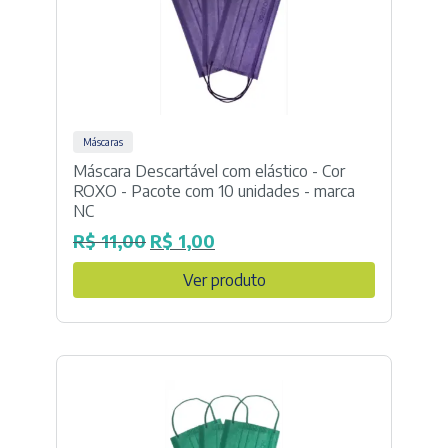
Máscaras
Máscara Descartável com elástico - Cor
ROXO - Pacote com 10 unidades - marca
NC
R$
11,00
R$
1,00
O
O
preço
preço
Ver produto
original
atual
era:
é:
R$ 11,00.
R$ 1,00.