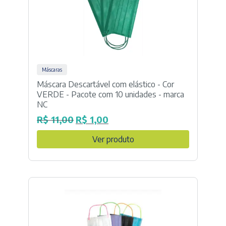
Máscaras
Máscara Descartável com elástico - Cor
VERDE - Pacote com 10 unidades - marca
NC
R$
11,00
R$
1,00
O
O
preço
preço
Ver produto
original
atual
era:
é:
R$ 11,00.
R$ 1,00.