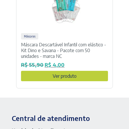
Máscaras
Máscara Descartável Infantil com elástico -
Kit Dino e Savana - Pacote com 50
unidades - marca NC
R$
55,90
R$
4,00
O
O
preço
preço
Ver produto
original
atual
era:
é:
R$ 55,90.
R$ 4,00.
Central de atendimento