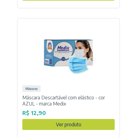
era:
é:
R$ 11,00.
R$ 1,00.
Máscaras
Máscara Descartável com elástico - cor
AZUL - marca Medix
R$
12,90
Ver produto