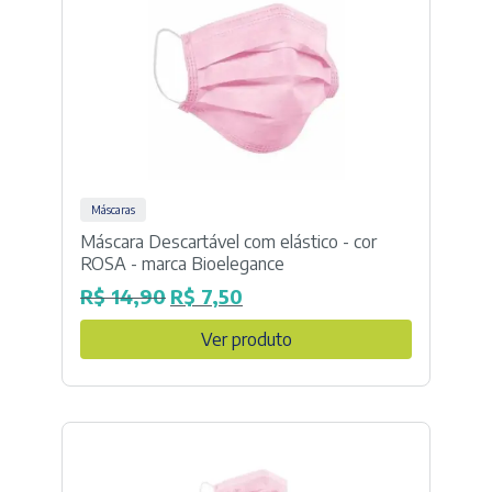
Máscaras
Máscara Descartável com elástico - cor
ROSA - marca Bioelegance
R$
14,90
R$
7,50
O
O
preço
preço
Ver produto
original
atual
era:
é:
R$ 14,90.
R$ 7,50.