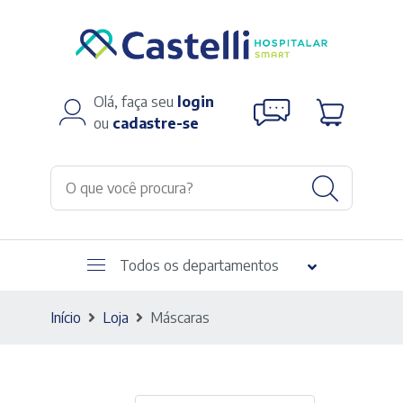
Olá, faça seu
login
ou
cadastre-se
Todos os departamentos
Início
Loja
Máscaras