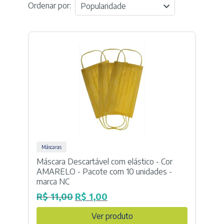
Ordenar por:
Popularidade
Máscaras
Máscara Descartável com elástico - Cor
AMARELO - Pacote com 10 unidades -
marca NC
R$
11,00
R$
1,00
O
O
preço
preço
Ver produto
original
atual