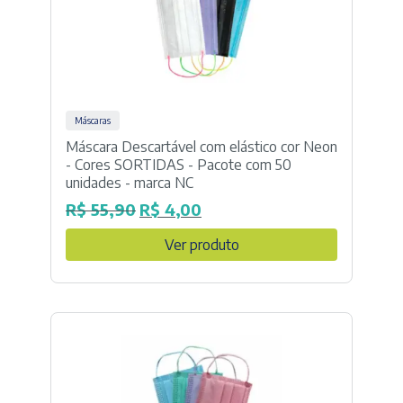
Máscaras
Máscara Descartável com elástico cor Neon
- Cores SORTIDAS - Pacote com 50
unidades - marca NC
R$
55,90
R$
4,00
O
O
preço
preço
Ver produto
original
atual
era:
é:
R$ 55,90.
R$ 4,00.