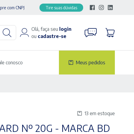
pre com CNPJ
Tire suas dúvidas
Olá, faça seu
login
ou
cadastre-se
ale conosco
Meus pedidos
13 em estoque
RD Nº 20G - MARCA BD