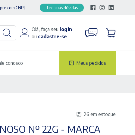
pre com CNPJ
Tire suas dúvidas
Olá, faça seu
login
ou
cadastre-se
ale conosco
Meus pedidos
26 em estoque
NOSO Nº 22G - MARCA