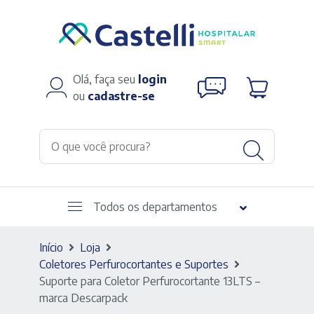
Olá, faça seu
login
ou
cadastre-se
Todos os departamentos
Início
Loja
Coletores Perfurocortantes e Suportes
Suporte para Coletor Perfurocortante 13LTS –
marca Descarpack