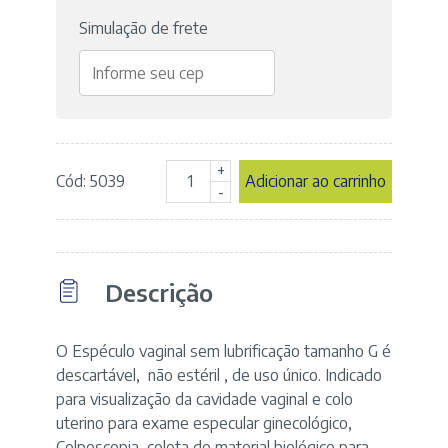
Simulação de frete
+
Cód: 5039
Adicionar ao carrinho
Espéculo
-
sem
Lubrificação
-
tamanho
Descrição
G
-
marca
Kolplast
O Espéculo vaginal sem lubrificação tamanho G é
quantidade
descartável, não estéril , de uso único. Indicado
para visualização da cavidade vaginal e colo
uterino para exame especular ginecológico,
Colposcopia, coleta de material biológico para