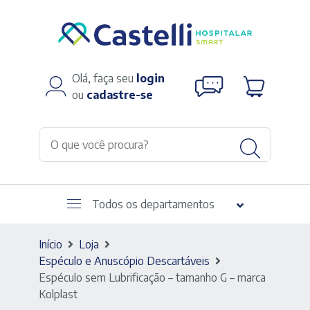
Olá, faça seu
login
ou
cadastre-se
Todos os departamentos
Início
Loja
Espéculo e Anuscópio Descartáveis
Espéculo sem Lubrificação – tamanho G – marca
Kolplast