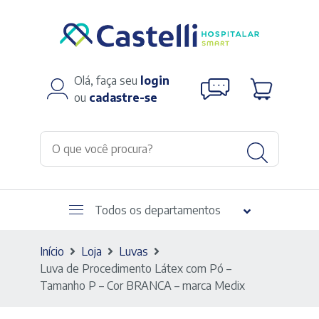
Olá, faça seu
login
ou
cadastre-se
Todos os departamentos
Início
Loja
Luvas
Luva de Procedimento Látex com Pó –
Tamanho P – Cor BRANCA – marca Medix