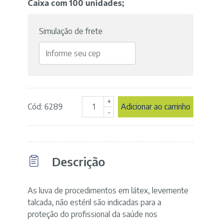
Caixa com 100 unidades;
Simulação de frete
+
Cód: 6289
Adicionar ao carrinho
Luva
-
de
Procedimento
Látex
com
Descrição
Pó
-
Tamanho
P
As luva de procedimentos em látex, levemente
-
talcada, não estéril são indicadas para a
Cor
proteção do profissional da saúde nos
BRANCA