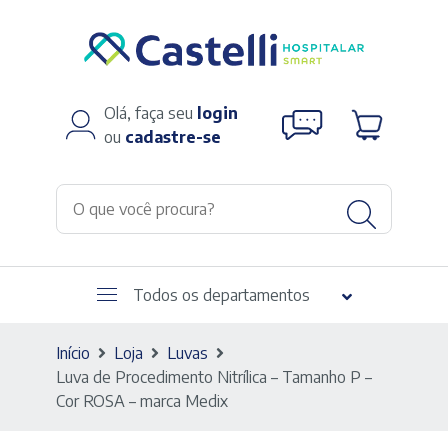
Olá, faça seu
login
ou
cadastre-se
Todos os departamentos
Início
Loja
Luvas
Luva de Procedimento Nitrílica – Tamanho P –
Cor ROSA – marca Medix