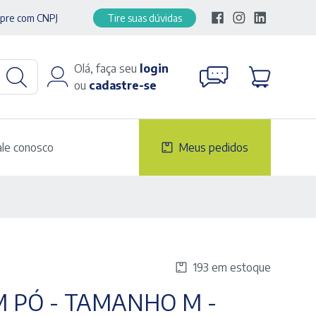
pre com CNPJ
Tire suas dúvidas
Olá, faça seu
login
ou
cadastre-se
ale conosco
Meus pedidos
193 em estoque
M PÓ - TAMANHO M -