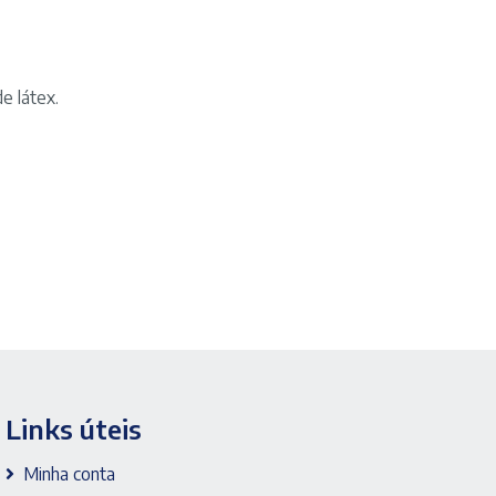
Tamanho
M
-
marca
Descarpack
e látex.
quantidade
Links úteis
Minha conta