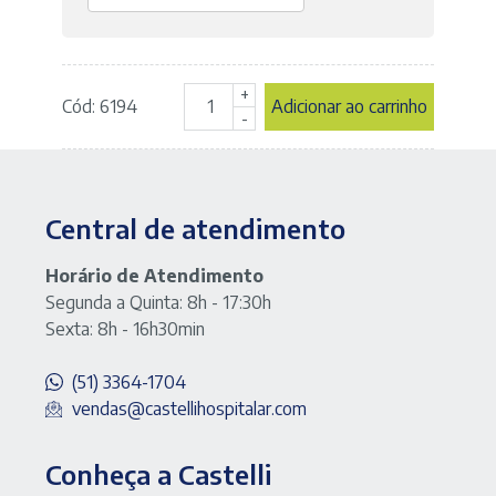
+
Cód: 6194
Adicionar ao carrinho
Saco
-
de
Lixo
Preto
60
Central de atendimento
LTS
-
pacote
Horário de Atendimento
com
Segunda a Quinta: 8h - 17:30h
100
Sexta: 8h - 16h30min
unidades
quantidade
(51) 3364-1704
vendas@castellihospitalar.com
Conheça a Castelli