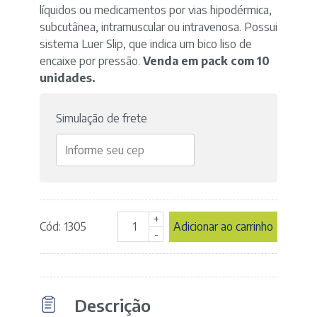
líquidos ou medicamentos por vias hipodérmica,
subcutânea, intramuscular ou intravenosa. Possui
sistema Luer Slip, que indica um bico liso de
encaixe por pressão.
Venda em pack com 10
unidades.
Simulação de frete
+
Cód: 1305
Adicionar ao carrinho
Seringa
-
Descartável
03ml
Luer
Slip
Descrição
-