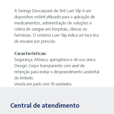
Pack
com
10
A Seringa Descarpack de 3ml Luer Slip é um
unidades
dispositivo estéril utilizado para a aplicação de
-
medicamentos, administração de soluções e
marca
coleta de sangue em hospitais, clínicas ou
Descarpack
farmácias. O sistema Luer Slip indica um bico liso
quantidade
de encaixe por pressão
Características:
Segurança: Atóxica, apirogênica e de uso único.
Design: Corpo transparente com anel de
retenção para evitar o desprendimento acidental
do êmbolo.
Venda em pack com 10 unidades.
Central de atendimento