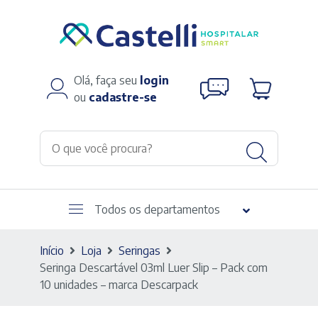
Olá, faça seu
login
ou
cadastre-se
Todos os departamentos
Início
Loja
Seringas
Seringa Descartável 03ml Luer Slip – Pack com
10 unidades – marca Descarpack