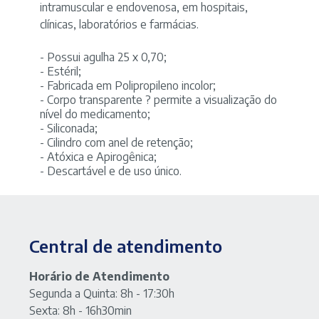
com
intramuscular e endovenosa, em hospitais,
10
clínicas, laboratórios e farmácias.
unidades
-
- Possui agulha 25 x 0,70;
marca
- Estéril;
Descarpack
- Fabricada em Polipropileno incolor;
quantidade
- Corpo transparente ? permite a visualização do
nível do medicamento;
- Siliconada;
- Cilindro com anel de retenção;
- Atóxica e Apirogênica;
- Descartável e de uso único.
Central de atendimento
Horário de Atendimento
Segunda a Quinta: 8h - 17:30h
Sexta: 8h - 16h30min