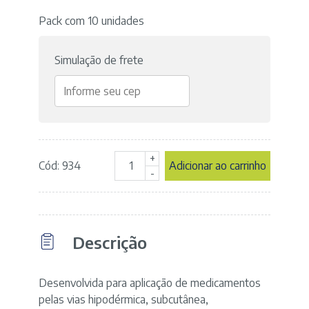
Pack com 10 unidades
Simulação de frete
+
Cód: 934
Adicionar ao carrinho
Seringa
-
Descartável
05ml
Luer
Slip
Descrição
com
Agulha
25X7
-
Desenvolvida para aplicação de medicamentos
Pack
pelas vias hipodérmica, subcutânea,