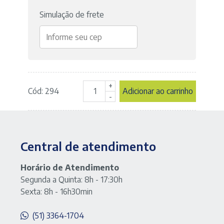
Simulação de frete
+
Cód: 294
Adicionar ao carrinho
Sonda
-
de
Aspiração
Traqueal
Nº
Central de atendimento
8
-
pacote
Horário de Atendimento
com
Segunda a Quinta: 8h - 17:30h
10
Sexta: 8h - 16h30min
unidades
-
(51) 3364-1704
marca