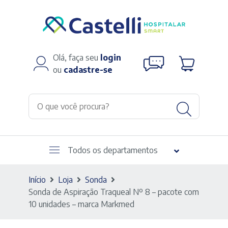
Olá, faça seu
login
ou
cadastre-se
Todos os departamentos
Início
Loja
Sonda
Sonda de Aspiração Traqueal Nº 8 – pacote com
10 unidades – marca Markmed