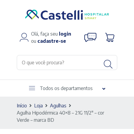
Olá, faça seu
login
ou
cadastre-se
Todos os departamentos
Início
Loja
Agulhas
Agulha Hipodérmica 40×8 – 21G 11/2″ – cor
Verde – marca BD