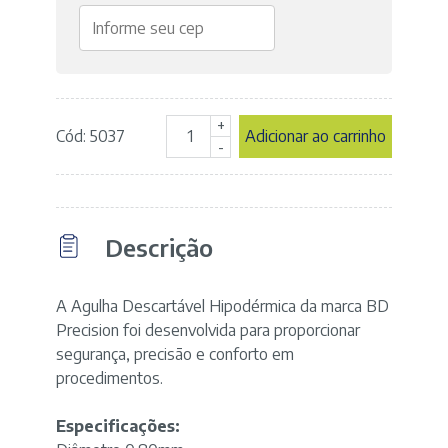
+
Cód: 5037
Adicionar ao carrinho
Agulha
-
Hipodérmica
40x8
-
21G
Descrição
11/2"
-
cor
Verde
A Agulha Descartável Hipodérmica da marca BD
-
Precision foi desenvolvida para proporcionar
marca
segurança, precisão e conforto em
BD
procedimentos.
quantidade
Especificações: