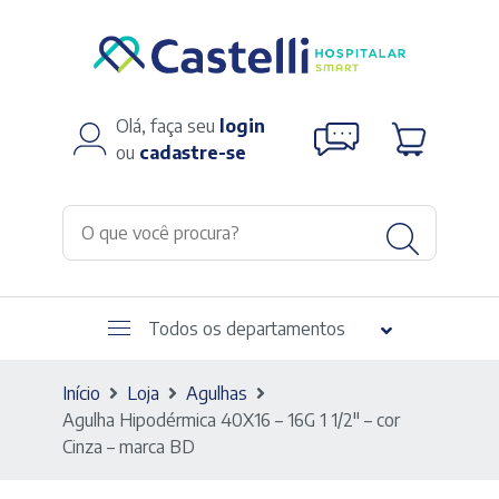
Olá, faça seu
login
ou
cadastre-se
Todos os departamentos
Início
Loja
Agulhas
Agulha Hipodérmica 40X16 – 16G 1 1/2″ – cor
Cinza – marca BD