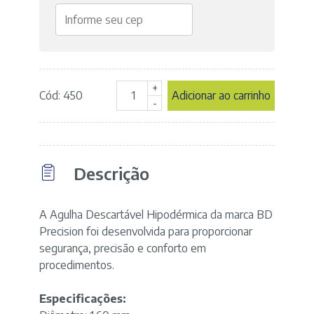
+
Cód: 450
Adicionar ao carrinho
Agulha
-
Hipodérmica
40X16
-
16G
Descrição
1
1/2"
-
cor
A Agulha Descartável Hipodérmica da marca BD
Cinza
Precision foi desenvolvida para proporcionar
-
segurança, precisão e conforto em
marca
procedimentos.
BD
quantidade
Especificações: