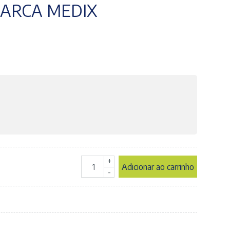
MARCA MEDIX
+
Adicionar ao carrinho
Agulha
-
Hipodérmica
30x13
-
30G
1/2"