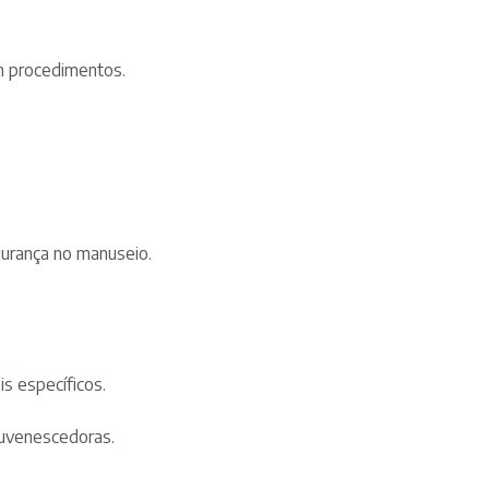
-
cor
Amarela
m procedimentos.
-
marca
Medix
quantidade
egurança no manuseio.
s específicos.
ejuvenescedoras.