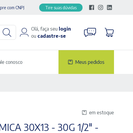
pre com CNPJ
Tire suas dúvidas
Olá, faça seu
login
ou
cadastre-se
ale conosco
Meus pedidos
em estoque
CA 30X13 - 30G 1/2" -