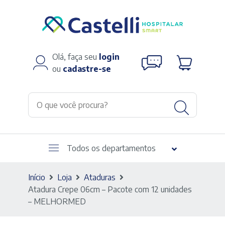
Olá, faça seu
login
ou
cadastre-se
Todos os departamentos
Início
Loja
Ataduras
Atadura Crepe 06cm – Pacote com 12 unidades
– MELHORMED