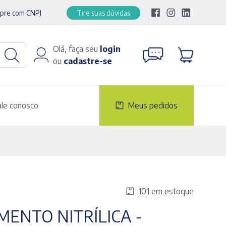
pre com CNPJ
Tire suas dúvidas
Olá, faça seu
login
ou
cadastre-se
ale conosco
Meus pedidos
101 em estoque
MENTO NITRÍLICA -