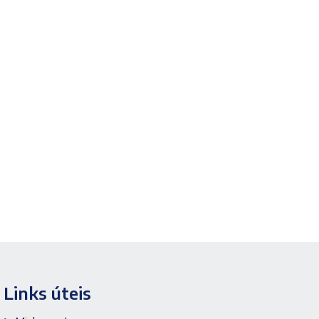
M
-
Cor
AZUL
-
marca
Medix
quantidade
Links úteis