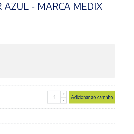
 AZUL - MARCA MEDIX
+
Adicionar ao carrinho
Luva
-
de
Procedimento
Nitrílica
-
Tamanho