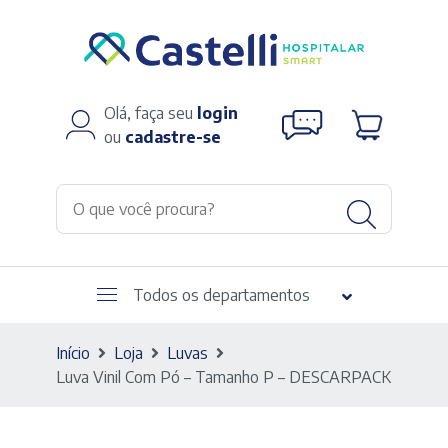
Olá, faça seu
login
ou
cadastre-se
Todos os departamentos
Início
Loja
Luvas
Luva Vinil Com Pó – Tamanho P – DESCARPACK