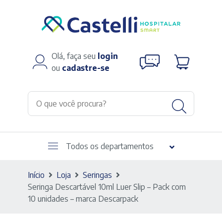
Olá, faça seu
login
ou
cadastre-se
Todos os departamentos
Início
Loja
Seringas
Seringa Descartável 10ml Luer Slip – Pack com
10 unidades – marca Descarpack