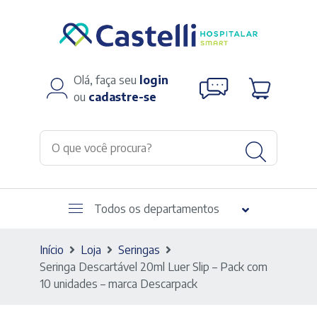
Olá, faça seu
login
ou
cadastre-se
Todos os departamentos
Início
Loja
Seringas
Seringa Descartável 20ml Luer Slip – Pack com
10 unidades – marca Descarpack