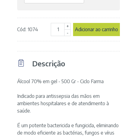
+
Cód: 1074
Adicionar ao carrinho
Álcool
-
Gel
70%
-
Garrafa
Descrição
com
500gr
-
marca
Álcool 70% em gel - 500 Gr - Ciclo Farma
Ciclofarma
quantidade
Indicado para antissepsia das mãos em
ambientes hospitalares e de atendimento à
saúde.
É um potente bactericida e fungicida, eliminando
de modo eficiente as bactérias, fungos e vírus