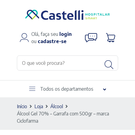
Olá, faça seu
login
ou
cadastre-se
Todos os departamentos
Início
Loja
Álcool
Álcool Gel 70% – Garrafa com 500gr – marca
Ciclofarma