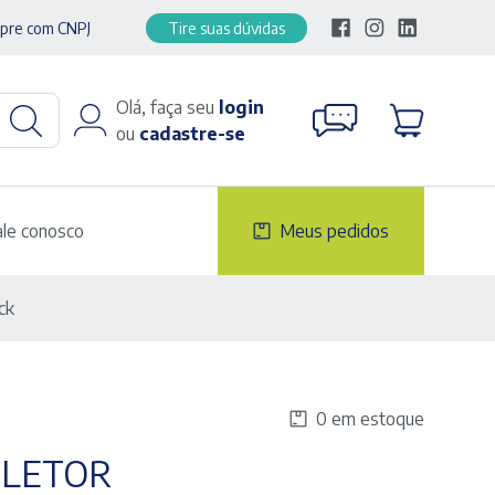
pre com CNPJ
Tire suas dúvidas
Olá, faça seu
login
ou
cadastre-se
ale conosco
Meus pedidos
ck
0 em estoque
OLETOR