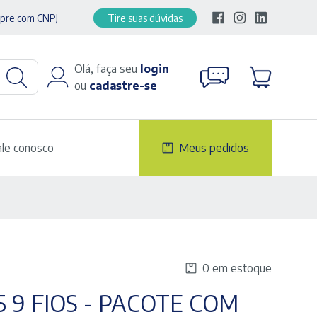
pre com CNPJ
Tire suas dúvidas
Olá, faça seu
login
ou
cadastre-se
ale conosco
Meus pedidos
0 em estoque
5 9 FIOS - PACOTE COM