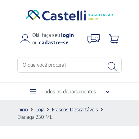
Olá, faça seu
login
ou
cadastre-se
Todos os departamentos
Início
Loja
Frascos Descartáveis
Bisnaga 250 ML