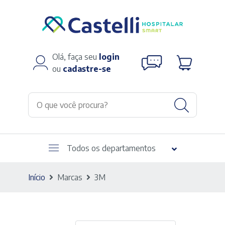
Olá, faça seu
login
ou
cadastre-se
Todos os departamentos
Início
Marcas
3M