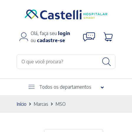
Olá, faça seu
login
ou
cadastre-se
Todos os departamentos
Início
Marcas
MSO