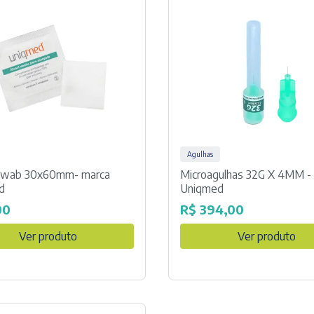
Agulhas
 Swab 30x60mm- marca
Microagulhas 32G X 4MM -
d
Uniqmed
00
R$
394,00
Ver produto
Ver produto