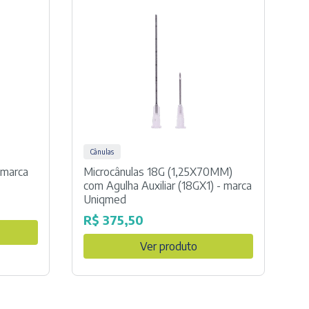
Cânulas
 marca
Microcânulas 18G (1,25X70MM)
com Agulha Auxiliar (18GX1) - marca
Uniqmed
R$
375,50
Ver produto