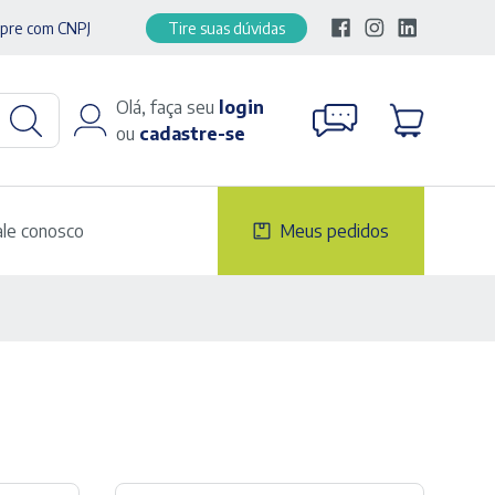
pre com CNPJ
Tire suas dúvidas
Olá, faça seu
login
ou
cadastre-se
ale conosco
Meus pedidos