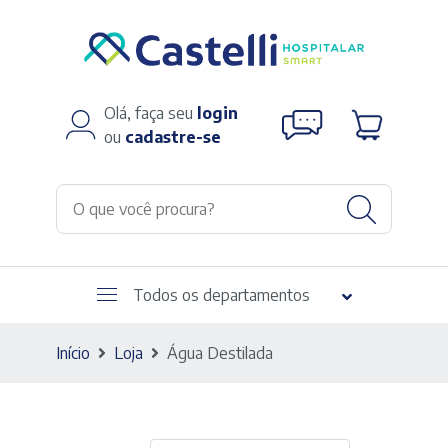
Olá, faça seu
login
ou
cadastre-se
Todos os departamentos
Início
Loja
Água Destilada